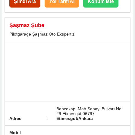
Şimdi Ara
Yol Tarifi Al
Konum İste
Şaşmaz Şube
Pilotgarage Şaşmaz Oto Ekspertiz
Bahçekapı Mah Sanayi Bulvarı No
29 Etimesgut 06797
Adres
:
Etimesgut/Ankara
Mobil