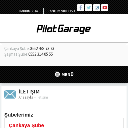
HAKKIMIZDA
TANITIM VIDEOSU
Çankaya Şube:
0552 483 73 73
Şaşmaz Şube:
0552 314 05 55
MENÜ
İLETIŞIM
Anasayfa
»
İletişim
Şubelerimiz
Çankaya Şube