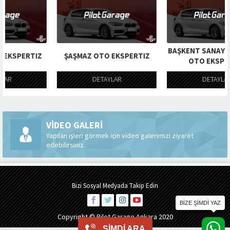
BAŞKENT SANAYI OTTOMAN
IZ
ŞAŞMAZ OTO EKSPERTIZ
OTO EKSPERTIZ
DETAYLAR
DETAYLAR
VİDEO GALERİ
Yapılan işleri görmek için video galerimizi ziyaret
edebilirsiniz.
Bizi Sosyal Medyada Takip Edin
Copyright © Pilot Garage Ankara 2020
ŞİMDİ ARA