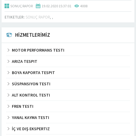
SONUÇ RAPOR
19.02.2020 15:37:01
4008
ETIKETLER:
SONUÇ RAPOR
,
,
HİZMETLERİMİZ
MOTOR PERFORMANS TESTI
ARIZA TESPIT
BOYA KAPORTA TESPIT
SÜSPANSIYON TESTI
ALT KONTROL TESTI
FREN TESTI
YANAL KAYMA TESTI
İÇ VE DIŞ EKSPERTIZ