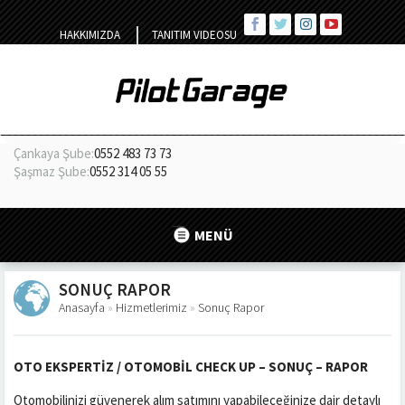
HAKKIMIZDA
TANITIM VIDEOSU
Çankaya Şube:
0552 483 73 73
Şaşmaz Şube:
0552 314 05 55
MENÜ
SONUÇ RAPOR
Anasayfa
»
Hizmetlerimiz
»
Sonuç Rapor
OTO EKSPERTİZ / OTOMOBİL CHECK UP – SONUÇ – RAPOR
Otomobilinizi güvenerek alım satımını yapabileceğinize dair detaylı